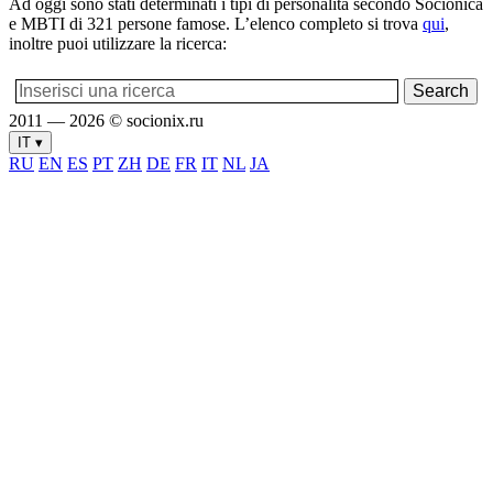
Ad oggi sono stati determinati i tipi di personalità secondo Socionica
e MBTI di 321 persone famose. L’elenco completo si trova
qui
,
inoltre puoi utilizzare la ricerca:
2011 — 2026 © socionix.ru
IT ▾
RU
EN
ES
PT
ZH
DE
FR
IT
NL
JA