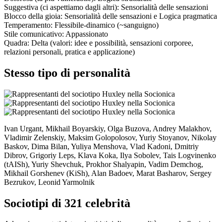
Suggestiva
(ci aspettiamo dagli altri):
Sensorialità delle sensazioni
Blocco della gioia:
Sensorialità delle sensazioni
e
Logica pragmatica
Temperamento:
Flessibile-dinamico (~sanguigno)
Stile comunicativo:
Appassionato
Quadra:
Delta (valori: idee e possibilità, sensazioni corporee,
relazioni personali, pratica e applicazione)
Stesso tipo di personalità
Ivan Urgant, Mikhail Boyarskiy, Olga Buzova, Andrey Malakhov,
Vladimir Zelenskiy, Maksim Golopolosov, Yuriy Stoyanov, Nikolay
Baskov, Dima Bilan, Yuliya Menshova, Vlad Kadoni, Dmitriy
Dibrov, Grigoriy Leps, Klava Koka, Ilya Sobolev, Tais Logvinenko
(tAISh), Yuriy Shevchuk, Prokhor Shalyapin, Vadim Demchog,
Mikhail Gorshenev (KiSh), Alan Badoev, Marat Basharov, Sergey
Bezrukov, Leonid Yarmolnik
Sociotipi di 321 celebrità