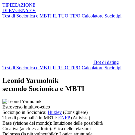
TIPIZZAZIONE
DI
EVGENYEV
Test di Socionica e MBTI
IL TUO TIPO
Calcolatore
Sociotipi
Bot di dating
Test di Socionica e MBTI
IL TUO TIPO
Calcolatore
Sociotipi
Leonid Yarmolnik
secondo Socionica e MBTI
Estroverso intuitivo-etico
Sociotipo in Socionica:
Huxley
(Consigliere)
Tipo di personalità in MBTI:
ENFP
(Attivista)
Base
(visione del mondo):
Intuizione delle possibilità
Creativa
(anch’essa forte):
Etica delle relazioni
Dolorosa
(la più vulnerabile):
Logica strutturale