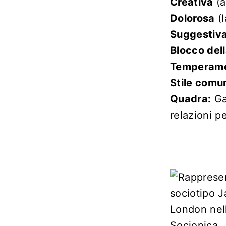
Creativa
(a
Dolorosa
(l
Suggestiv
Blocco dell
Temperame
Stile comu
Quadra:
Ga
relazioni p