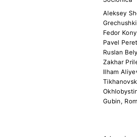
Aleksey Sh
Grechushkin
Fedor Kony
Pavel Peret
Ruslan Bel
Zakhar Pril
Ilham Aliye
Tikhanovski
Okhlobystin
Gubin, Rom