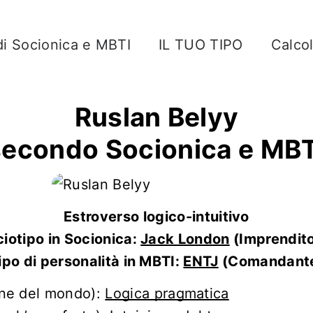
di Socionica e MBTI
IL TUO TIPO
Calco
Ruslan Belyy
secondo Socionica e MBT
Estroverso logico-intuitivo
iotipo in Socionica:
Jack London
(Imprendito
ipo di personalità in MBTI:
ENTJ
(Comandant
one del mondo):
Logica pragmatica