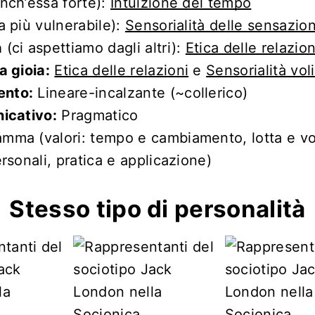
nch’essa forte):
Intuizione del tempo
a più vulnerabile):
Sensorialità delle sensazion
a
(ci aspettiamo dagli altri):
Etica delle relazion
a gioia:
Etica delle relazioni
e
Sensorialità voli
nto:
Lineare-incalzante (~collerico)
nicativo:
Pragmatico
mma (valori: tempo e cambiamento, lotta e vo
ersonali, pratica e applicazione)
Stesso tipo di personalità