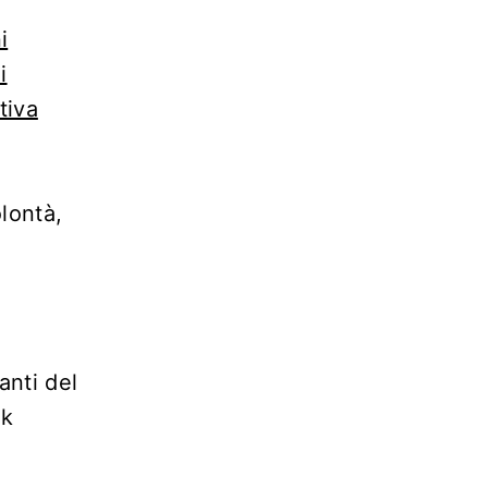
i
i
tiva
lontà,