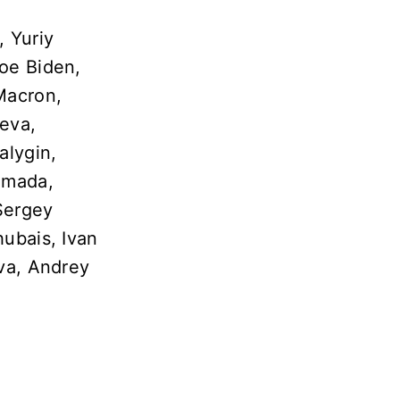
 Yuriy
Joe Biden,
Macron,
heva,
alygin,
amada,
 Sergey
hubais, Ivan
ova, Andrey