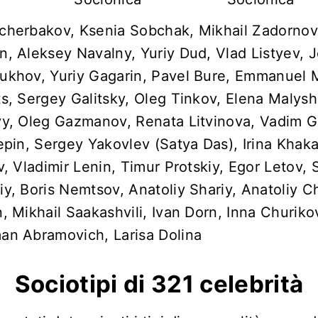
cherbakov, Ksenia Sobchak, Mikhail Zadornov,
, Aleksey Navalny, Yuriy Dud, Vlad Listyev, 
ukhov, Yuriy Gagarin, Pavel Bure, Emmanuel 
s, Sergey Galitsky, Oleg Tinkov, Elena Malys
yy, Oleg Gazmanov, Renata Litvinova, Vadim G
epin, Sergey Yakovlev (Satya Das), Irina Khak
v, Vladimir Lenin, Timur Protskiy, Egor Letov,
y, Boris Nemtsov, Anatoliy Shariy, Anatoliy C
, Mikhail Saakashvili, Ivan Dorn, Inna Churik
an Abramovich, Larisa Dolina
Sociotipi di 321 celebrità