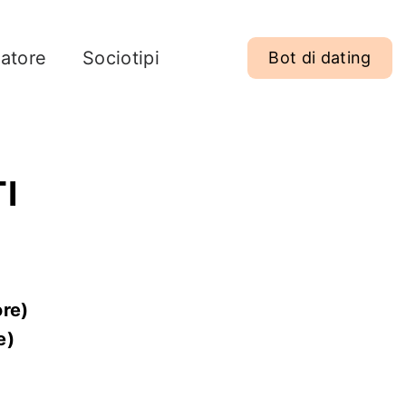
latore
Sociotipi
Bot di dating
I
re)
e)