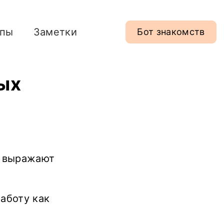
ипы
Заметки
Бот знакомств
ых
и выражают
заботу как