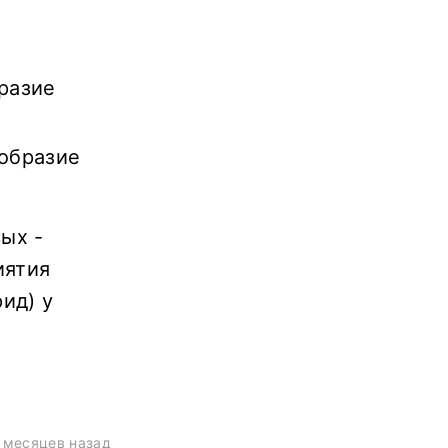
разие
ообразие
ых -
иятия
ид) у
 месяцев назад