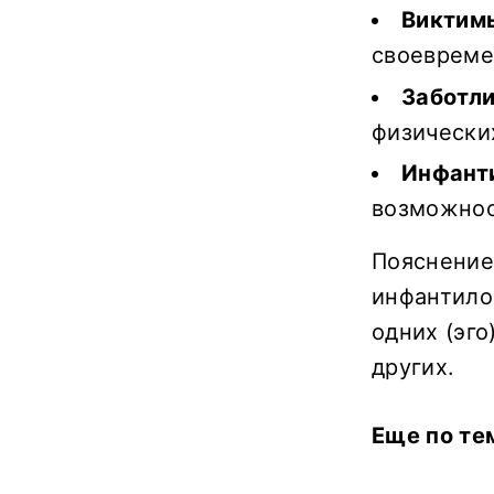
Виктим
своеврем
Заботл
физически
Инфант
возможнос
Пояснение:
инфантило
одних (эго
других.
Еще по те