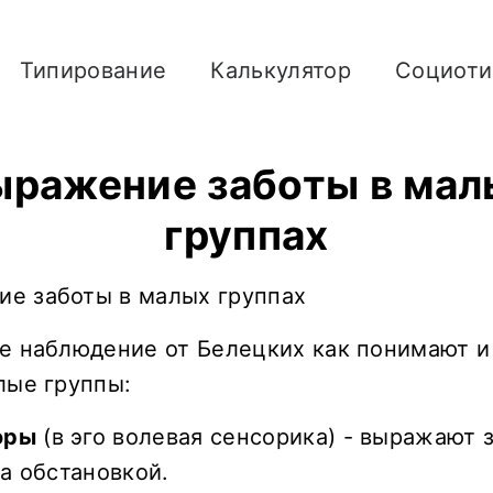
Типирование
Калькулятор
Социот
ыражение заботы в мал
группах
е наблюдение от Белецких как понимают 
ые группы:
оры
(в эго волевая сенсорика) - выражают 
а обстановкой.