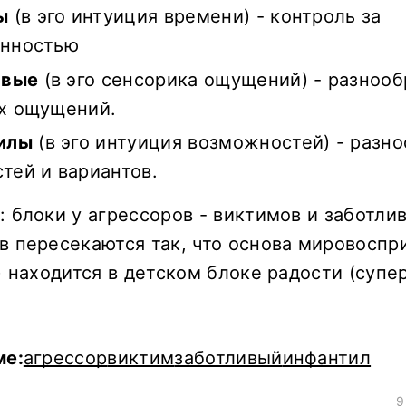
ы
(в эго интуиция времени) - контроль за
енностью
ивые
(в эго сенсорика ощущений) - разнооб
х ощущений.
илы
(в эго интуиция возможностей) - разн
тей и вариантов.
 блоки у агрессоров - виктимов и заботлив
в пересекаются так, что основа мировоспр
) находится в детском блоке радости (супер
ме:
агрессор
виктим
заботливый
инфантил
9