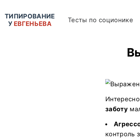
ТИПИРОВАНИЕ
Тесты по соционике
У
ЕВГЕНЬЕВА
В
Интересно
заботу
мал
Агресс
контроль з