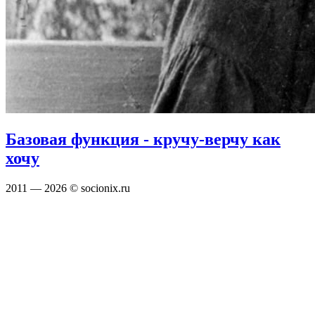
Базовая функция - кручу-верчу как
хочу
2011 — 2026 © socionix.ru