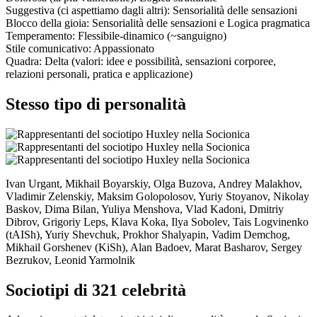
Suggestiva
(ci aspettiamo dagli altri):
Sensorialità delle sensazioni
Blocco della gioia:
Sensorialità delle sensazioni
e
Logica pragmatica
Temperamento:
Flessibile-dinamico (~sanguigno)
Stile comunicativo:
Appassionato
Quadra:
Delta (valori: idee e possibilità, sensazioni corporee,
relazioni personali, pratica e applicazione)
Stesso tipo di personalità
Ivan Urgant, Mikhail Boyarskiy, Olga Buzova, Andrey Malakhov,
Vladimir Zelenskiy, Maksim Golopolosov, Yuriy Stoyanov, Nikolay
Baskov, Dima Bilan, Yuliya Menshova, Vlad Kadoni, Dmitriy
Dibrov, Grigoriy Leps, Klava Koka, Ilya Sobolev, Tais Logvinenko
(tAISh), Yuriy Shevchuk, Prokhor Shalyapin, Vadim Demchog,
Mikhail Gorshenev (KiSh), Alan Badoev, Marat Basharov, Sergey
Bezrukov, Leonid Yarmolnik
Sociotipi di 321 celebrità