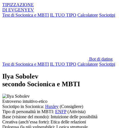
TIPIZZAZIONE
DI
EVGENYEV
Test di Socionica e MBTI
IL TUO TIPO
Calcolatore
Sociotipi
Bot di dating
Test di Socionica e MBTI
IL TUO TIPO
Calcolatore
Sociotipi
Ilya Sobolev
secondo Socionica e MBTI
Estroverso intuitivo-etico
Sociotipo in Socionica:
Huxley
(Consigliere)
Tipo di personalità in MBTI:
ENFP
(Attivista)
Base
(visione del mondo):
Intuizione delle possibilità
Creativa
(anch’essa forte):
Etica delle relazioni
Dolorosa
(la più vulnerabile):
Logica strutturale