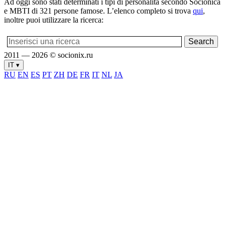
Ad oggi sono stati determinati i tipi di personalità secondo Socionica
e MBTI di 321 persone famose. L’elenco completo si trova
qui
,
inoltre puoi utilizzare la ricerca:
2011 — 2026 © socionix.ru
IT ▾
RU
EN
ES
PT
ZH
DE
FR
IT
NL
JA