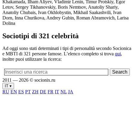
Khakamada, Ilham Aliyev, Vladimir Lenin, Timur Protskiy, Egor
Letov, Sergey Tikhanovskiy, Boris Nemtsov, Anatoliy Shariy,
Anatoliy Chubais, Ivan Okhlobystin, Mikhail Saakashvili, Ivan
Dorn, Inna Churikova, Andrey Gubin, Roman Abramovich, Larisa
Dolina
Sociotipi di 321 celebrità
Ad oggi sono stati determinati i tipi di personalità secondo Socionica
e MBTI di 321 persone famose. L’elenco completo si trova
qui
,
inoltre puoi utilizzare la ricerca:
2011 — 2026 © socionix.ru
IT ▾
RU
EN
ES
PT
ZH
DE
FR
IT
NL
JA