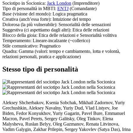
Sociotipo in Socionica:
Jack London
(Imprenditore)
Tipo di personalità in MBTI:
ENTJ
(Comandante)
Base
(visione del mondo):
Logica pragmatica
Creativa
(anch’essa forte):
Intuizione del tempo
Dolorosa
(la più vulnerabile):
Sensorialità delle sensazioni
Suggestiva
(ci aspettiamo dagli altri):
Etica delle relazioni
Blocco della gioia:
Etica delle relazioni
e
Sensorialità volitiva
Temperamento:
Lineare-incalzante (~collerico)
Stile comunicativo:
Pragmatico
Quadra:
Gamma (valori: tempo e cambiamento, lotta e volontà,
relazioni personali, pratica e applicazione)
Stesso tipo di personalità
Aleksey Shcherbakov, Ksenia Sobchak, Mikhail Zadornov, Yuriy
Grechushkin, Aleksey Navalny, Yuriy Dud, Vlad Listyev, Joe
Biden, Fedor Konyukhov, Yuriy Gagarin, Pavel Bure, Emmanuel
Macron, Pavel Perets, Sergey Galitsky, Oleg Tinkov, Elena
Malysheva, Ruslan Belyy, Oleg Gazmanov, Renata Litvinova,
Vadim Galygin, Zakhar Prilepin, Sergey Yakovlev (Satya Das), Irina