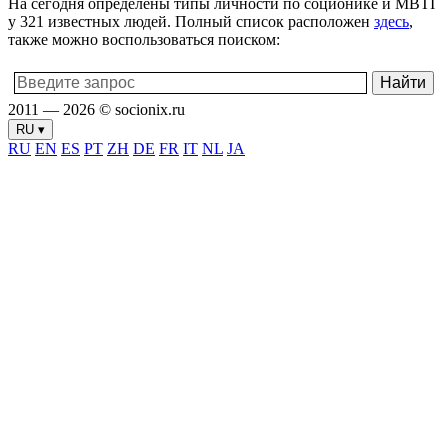
На сегодня определены типы личности по соционике и MBTI
у 321 известных людей. Полный список расположен
здесь
,
также можно воспользоваться поиском:
2011 — 2026 © socionix.ru
RU ▾
RU
EN
ES
PT
ZH
DE
FR
IT
NL
JA