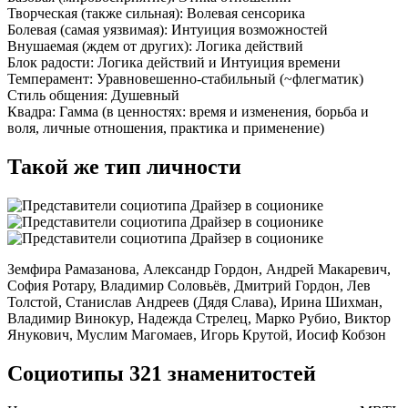
Творческая
(также сильная):
Волевая сенсорика
Болевая
(самая уязвимая):
Интуиция возможностей
Внушаемая
(ждем от других):
Логика действий
Блок радости:
Логика действий
и
Интуиция времени
Темперамент:
Уравновешенно-стабильный (~флегматик)
Стиль общения:
Душевный
Квадра:
Гамма (в ценностях: время и изменения, борьба и
воля, личные отношения, практика и применение)
Такой же тип личности
Земфира Рамазанова, Александр Гордон, Андрей Макаревич,
София Ротару, Владимир Соловьёв, Дмитрий Гордон, Лев
Толстой, Станислав Андреев (Дядя Слава), Ирина Шихман,
Владимир Винокур, Надежда Стрелец, Марко Рубио, Виктор
Янукович, Муслим Магомаев, Игорь Крутой, Иосиф Кобзон
Социотипы 321 знаменитостей