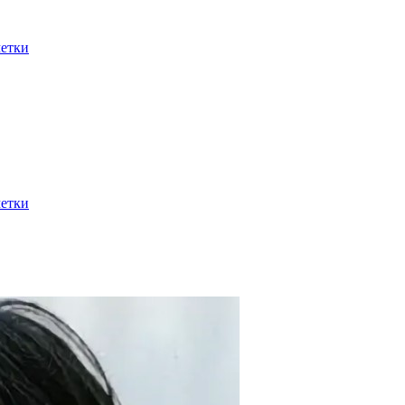
етки
етки