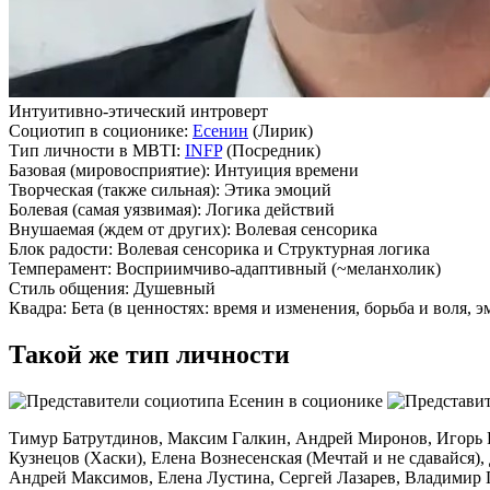
Интуитивно-этический интроверт
Социотип в соционике:
Есенин
(Лирик)
Тип личности в MBTI:
INFP
(Посредник)
Базовая
(мировосприятие):
Интуиция времени
Творческая
(также сильная):
Этика эмоций
Болевая
(самая уязвимая):
Логика действий
Внушаемая
(ждем от других):
Волевая сенсорика
Блок радости:
Волевая сенсорика
и
Структурная логика
Темперамент:
Восприимчиво-адаптивный (~меланхолик)
Стиль общения:
Душевный
Квадра:
Бета (в ценностях: время и изменения, борьба и воля, э
Такой же тип личности
Тимур Батрутдинов, Максим Галкин, Андрей Миронов, Игорь Р
Кузнецов (Хаски), Елена Вознесенская (Мечтай и не сдавайся
Андрей Максимов, Елена Лустина, Сергей Лазарев, Владимир 