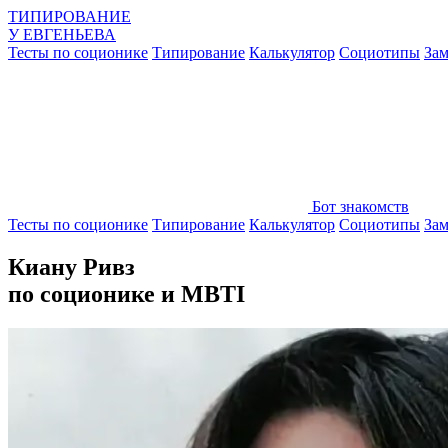
ТИПИРОВАНИЕ
У
ЕВГЕНЬЕВА
Тесты по соционике
Типирование
Калькулятор
Социотипы
Зам
Бот знакомств
Тесты по соционике
Типирование
Калькулятор
Социотипы
Зам
Киану Ривз
по соционике и MBTI