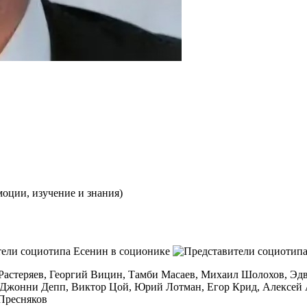
моции, изучение и знания)
астеряев, Георгий Вицин, Тамби Масаев, Михаил Шолохов, Эдв
), Джонни Депп, Виктор Цой, Юрий Лотман, Егор Крид, Алексей
Пресняков