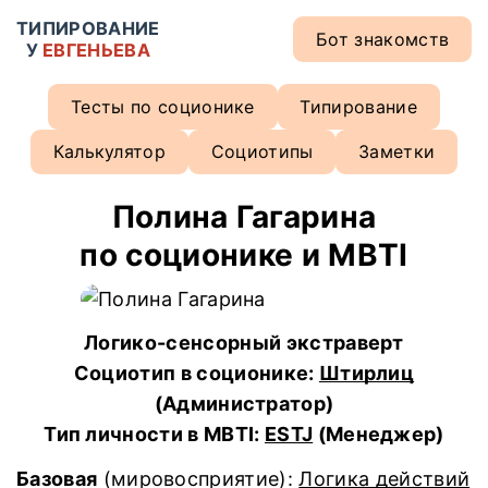
ТИПИРОВАНИЕ
Бот знакомств
У
ЕВГЕНЬЕВА
Тесты по соционике
Типирование
Калькулятор
Социотипы
Заметки
Полина Гагарина
по соционике и MBTI
Логико-сенсорный экстраверт
Социотип в соционике:
Штирлиц
(Администратор)
Тип личности в MBTI:
ESTJ
(Менеджер)
Базовая
(мировосприятие):
Логика действий