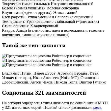
Творческая
(также сильная):
Интуиция возможностей
Болевая
(самая уязвимая):
Волевая сенсорика
Внушаемая
(ждем от других):
Этика эмоций
Блок радости:
Этика эмоций
и
Сенсорика ощущений
Темперамент:
Уравновешенно-стабильный (~флегматик)
Стиль общения:
Хладнокровный
Квадра:
Альфа (в ценностях: идеи и возможности, телесные
ощущения, эмоции, изучение и знания)
Такой же тип личности
Владимир Путин, Павел Дуров, Артемий Лебедев, Иван
Усович (стендап), Иван Алексеев (Noise MC), Станислав
Дробышевский, Антон Чехов, Никола Тесла, Виктор Гуленко
Социотипы 321 знаменитостей
На сегодня определены типы личности по соционике и MBTI
у 321 известных людей. Полный список расположен
здесь
,