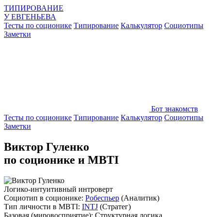
ТИПИРОВАНИЕ
У
ЕВГЕНЬЕВА
Тесты по соционике
Типирование
Калькулятор
Социотипы
Заметки
Бот знакомств
Тесты по соционике
Типирование
Калькулятор
Социотипы
Заметки
Виктор Гуленко
по соционике и MBTI
Логико-интуитивный интроверт
Социотип в соционике:
Робеспьер
(Аналитик)
Тип личности в MBTI:
INTJ
(Стратег)
Базовая
(мировосприятие):
Структурная логика