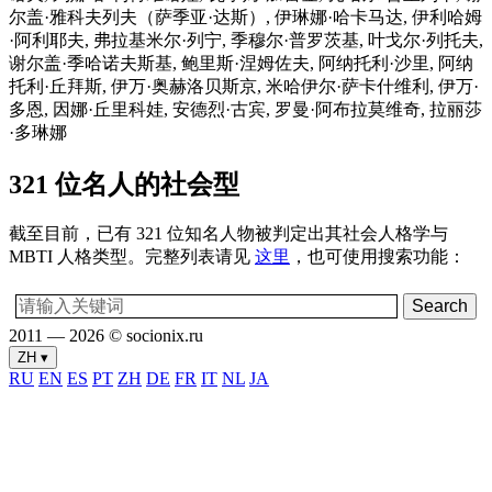
尔盖·雅科夫列夫（萨季亚·达斯）, 伊琳娜·哈卡马达, 伊利哈姆
·阿利耶夫, 弗拉基米尔·列宁, 季穆尔·普罗茨基, 叶戈尔·列托夫,
谢尔盖·季哈诺夫斯基, 鲍里斯·涅姆佐夫, 阿纳托利·沙里, 阿纳
托利·丘拜斯, 伊万·奥赫洛贝斯京, 米哈伊尔·萨卡什维利, 伊万·
多恩, 因娜·丘里科娃, 安德烈·古宾, 罗曼·阿布拉莫维奇, 拉丽莎
·多琳娜
321 位名人的社会型
截至目前，已有 321 位知名人物被判定出其社会人格学与
MBTI 人格类型。完整列表请见
这里
，也可使用搜索功能：
2011 — 2026 © socionix.ru
ZH ▾
RU
EN
ES
PT
ZH
DE
FR
IT
NL
JA