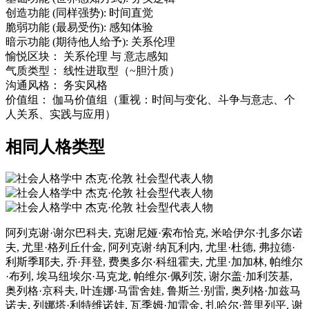
创造功能
(同样强势):
时间直觉
脆弱功能
(最易受伤):
感知体验
暗示功能
(期待他人给予):
关系伦理
愉悦区块：
关系伦理
与
意志感知
气质类型：
线性进取型（~胆汁质）
沟通风格：
务实风格
价值组：
伽马价值组（重视：时间与变化、斗争与意志、个
人关系、实践与应用）
相同人格类型
阿列克谢·谢尔巴科夫, 克谢尼娅·索布恰克, 米哈伊尔·扎多尔诺
夫, 尤里·格列丘什金, 阿列克谢·纳瓦利内, 尤里·杜德, 弗拉德·
利斯季耶夫, 乔·拜登, 费奥多尔·科纽霍夫, 尤里·加加林, 帕维尔
·布列, 埃马纽埃尔·马克龙, 帕维尔·佩列茨, 谢尔盖·加利茨基,
奥列格·京科夫, 叶连娜·马雷舍娃, 鲁斯兰·别雷, 奥列格·加兹马
诺夫, 列娜塔·利特维诺娃, 瓦季姆·加雷金, 扎哈尔·普里列平, 谢