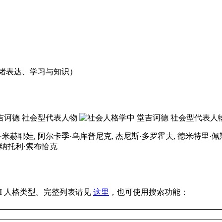
绪表达、学习与知识）
·米赫耶娃, 阿尔卡季·乌库普尼克, 杰尼斯·多罗霍夫, 德米特里·佩
阿纳托利·索布恰克
TI 人格类型。完整列表请见
这里
，也可使用搜索功能：