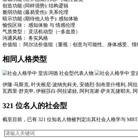
创造功能
(同样强势):
结构逻辑
脆弱功能
(最易受伤):
关系伦理
暗示功能
(期待他人给予):
感知体验
愉悦区块：
感知体验
与
情感伦理
气质类型：
灵活机动型（~多血质）
沟通风格：
务实风格
价值组：
阿尔法价值组（重视：创意与可能性、身体感受、情
相同人格类型
伊隆·马斯克, 叶夫根尼·波纳先科夫, 安德烈·别布里什维利, 阿拉
瓦西里·舒克申, 伊丽莎白·阿拉诺娃, 阿列克谢·萨夫瓦捷耶夫, 
321 位名人的社会型
截至目前，已有 321 位知名人物被判定出其社会人格学与 MB