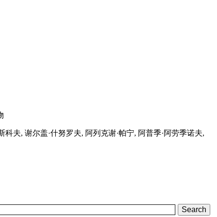
斯科夫, 谢尔盖·什努罗夫, 阿列克谢·帕宁, 阿普季·阿劳季诺夫,