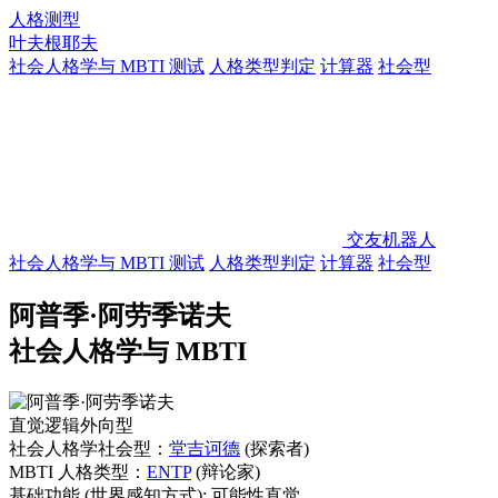
人格测型
叶夫根耶夫
社会人格学与 MBTI 测试
人格类型判定
计算器
社会型
交友机器人
社会人格学与 MBTI 测试
人格类型判定
计算器
社会型
阿普季·阿劳季诺夫
社会人格学与 MBTI
直觉逻辑外向型
社会人格学社会型：
堂吉诃德
(探索者)
MBTI 人格类型：
ENTP
(辩论家)
基础功能
(世界感知方式):
可能性直觉