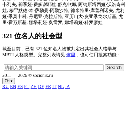
韦列夫, 莉季娅·费多谢耶娃-舒克申娜, 阿纳斯塔西娅·沃洛奇科
娃, 穆罕默德·本·萨勒曼·阿勒沙特, 德米特里·库普利诺夫, 尤利
娅·季莫申科, 丹尼亚·克拉斯特, 亚历山大·皮亚季戈尔斯基, 尤
里·霍万斯基, 娜塔莉娅·奥雷罗, 娜塔莉娅·科罗廖娃
321 位名人的社会型
截至目前，已有 321 位知名人物被判定出其社会人格学与
MBTI 人格类型。完整列表请见
这里
，也可使用搜索功能：
2011 — 2026 © socionix.ru
ZH ▾
RU
EN
ES
PT
ZH
DE
FR
IT
NL
JA