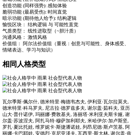
创造功能
(同样强势):
感知体验
脆弱功能
(最易受伤):
时间直觉
暗示功能
(期待他人给予):
结构逻辑
愉悦区块：
结构逻辑
与
可能性直觉
气质类型：
线性进取型（~胆汁质）
沟通风格：
激情风格
价值组：
阿尔法价值组（重视：创意与可能性、身体感受、
情绪表达、学习与知识）
相同人格类型
瓦尔季斯·佩尔什, 德米特里·梅德韦杰夫, 伊利亚·瓦尔拉莫夫,
德米特里·科马罗夫, 尼古拉·德罗兹多夫, 谢尔盖·茹科夫, 亚历
山大·普什诺伊, 玛丽娜·费敦基夫, 洛丽塔·米利亚夫斯卡娅, 谢
尔盖·苏波涅夫, 阿扎马特·穆萨加利耶夫, 米哈伊尔·加卢斯坚,
罗扎·夏比托娃, 维罗妮卡·斯捷潘诺娃, 列昂尼德·斯卢茨基, 阿
丽娜·卡巴耶娃, 安德烈·克尼亚泽夫, 瓦西里·斯大林, 谢尔盖·兹