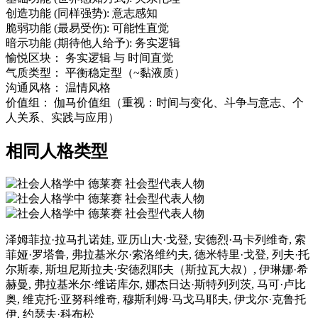
创造功能
(同样强势):
意志感知
脆弱功能
(最易受伤):
可能性直觉
暗示功能
(期待他人给予):
务实逻辑
愉悦区块：
务实逻辑
与
时间直觉
气质类型：
平衡稳定型（~黏液质）
沟通风格：
温情风格
价值组：
伽马价值组（重视：时间与变化、斗争与意志、个
人关系、实践与应用）
相同人格类型
泽姆菲拉·拉马扎诺娃, 亚历山大·戈登, 安德烈·马卡列维奇, 索
菲娅·罗塔鲁, 弗拉基米尔·索洛维约夫, 德米特里·戈登, 列夫·托
尔斯泰, 斯坦尼斯拉夫·安德烈耶夫（斯拉瓦大叔）, 伊琳娜·希
赫曼, 弗拉基米尔·维诺库尔, 娜杰日达·斯特列列茨, 马可·卢比
奥, 维克托·亚努科维奇, 穆斯利姆·马戈马耶夫, 伊戈尔·克鲁托
伊, 约瑟夫·科布松