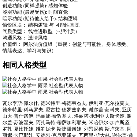
创造功能
(同样强势):
感知体验
脆弱功能
(最易受伤):
时间直觉
暗示功能
(期待他人给予):
结构逻辑
愉悦区块：
结构逻辑
与
可能性直觉
气质类型：
线性进取型（~胆汁质）
沟通风格：
激情风格
价值组：
阿尔法价值组（重视：创意与可能性、身体感受、
情绪表达、学习与知识）
相同人格类型
瓦尔季斯·佩尔什, 德米特里·梅德韦杰夫, 伊利亚·瓦尔拉莫夫,
德米特里·科马罗夫, 尼古拉·德罗兹多夫, 谢尔盖·茹科夫, 亚历
山大·普什诺伊, 玛丽娜·费敦基夫, 洛丽塔·米利亚夫斯卡娅, 谢
尔盖·苏波涅夫, 阿扎马特·穆萨加利耶夫, 米哈伊尔·加卢斯坚,
罗扎·夏比托娃, 维罗妮卡·斯捷潘诺娃, 列昂尼德·斯卢茨基, 阿
丽娜·卡巴耶娃, 安德烈·克尼亚泽夫, 瓦西里·斯大林, 谢尔盖·兹