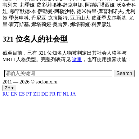
韦列夫, 莉季娅·费多谢耶娃-舒克申娜, 阿纳斯塔西娅·沃洛奇科
娃, 穆罕默德·本·萨勒曼·阿勒沙特, 德米特里·库普利诺夫, 尤利
娅·季莫申科, 丹尼亚·克拉斯特, 亚历山大·皮亚季戈尔斯基, 尤
里·霍万斯基, 娜塔莉娅·奥雷罗, 娜塔莉娅·科罗廖娃
321 位名人的社会型
截至目前，已有 321 位知名人物被判定出其社会人格学与
MBTI 人格类型。完整列表请见
这里
，也可使用搜索功能：
2011 — 2026 © socionix.ru
ZH ▾
RU
EN
ES
PT
ZH
DE
FR
IT
NL
JA