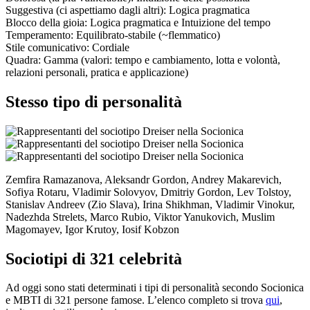
Suggestiva
(ci aspettiamo dagli altri):
Logica pragmatica
Blocco della gioia:
Logica pragmatica
e
Intuizione del tempo
Temperamento:
Equilibrato-stabile (~flemmatico)
Stile comunicativo:
Cordiale
Quadra:
Gamma (valori: tempo e cambiamento, lotta e volontà,
relazioni personali, pratica e applicazione)
Stesso tipo di personalità
Zemfira Ramazanova, Aleksandr Gordon, Andrey Makarevich,
Sofiya Rotaru, Vladimir Solovyov, Dmitriy Gordon, Lev Tolstoy,
Stanislav Andreev (Zio Slava), Irina Shikhman, Vladimir Vinokur,
Nadezhda Strelets, Marco Rubio, Viktor Yanukovich, Muslim
Magomayev, Igor Krutoy, Iosif Kobzon
Sociotipi di 321 celebrità
Ad oggi sono stati determinati i tipi di personalità secondo Socionica
e MBTI di 321 persone famose. L’elenco completo si trova
qui
,