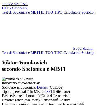
TIPIZZAZIONE
DI
EVGENYEV
Test di Socionica e MBTI
IL TUO TIPO
Calcolatore
Sociotipi
Bot di dating
Test di Socionica e MBTI
IL TUO TIPO
Calcolatore
Sociotipi
Viktor Yanukovich
secondo Socionica e MBTI
Introverso etico-sensoriale
Sociotipo in Socionica:
Dreiser
(Custode)
Tipo di personalità in MBTI:
ISFJ
(Difensore)
Base
(visione del mondo):
Etica delle relazioni
Creativa
(anch’essa forte):
Sensorialità volitiva
Dolorosa
(la più vulnerabile):
Intuizione delle possibilità