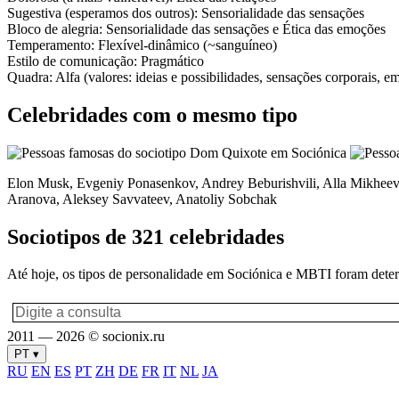
Sugestiva
(esperamos dos outros):
Sensorialidade das sensações
Bloco de alegria:
Sensorialidade das sensações
e
Ética das emoções
Temperamento:
Flexível-dinâmico (~sanguíneo)
Estilo de comunicação:
Pragmático
Quadra:
Alfa (valores: ideias e possibilidades, sensações corporais, 
Celebridades com o mesmo tipo
Elon Musk, Evgeniy Ponasenkov, Andrey Beburishvili, Alla Mikheeva
Aranova, Aleksey Savvateev, Anatoliy Sobchak
Sociotipos de 321 celebridades
Até hoje, os tipos de personalidade em Sociónica e MBTI foram deter
2011 — 2026 © socionix.ru
PT ▾
RU
EN
ES
PT
ZH
DE
FR
IT
NL
JA