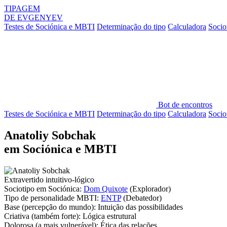
TIPAGEM
DE
EVGENYEV
Testes de Sociónica e MBTI
Determinação do tipo
Calculadora
Socio
Bot de encontros
Testes de Sociónica e MBTI
Determinação do tipo
Calculadora
Socio
Anatoliy Sobchak
em Sociónica e MBTI
Extravertido intuitivo-lógico
Sociotipo em Sociónica:
Dom Quixote
(Explorador)
Tipo de personalidade MBTI:
ENTP
(Debatedor)
Base
(percepção do mundo):
Intuição das possibilidades
Criativa
(também forte):
Lógica estrutural
Dolorosa
(a mais vulnerável):
Ética das relações