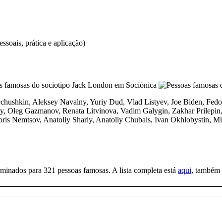
soais, prática e aplicação)
chushkin, Aleksey Navalny, Yuriy Dud, Vlad Listyev, Joe Biden, Fe
yy, Oleg Gazmanov, Renata Litvinova, Vadim Galygin, Zakhar Prilepin
oris Nemtsov, Anatoliy Shariy, Anatoliy Chubais, Ivan Okhlobystin, 
minados para 321 pessoas famosas. A lista completa está
aqui
, também 