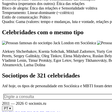
Sugestiva
(esperamos dos outros):
Ética das relações
Bloco de alegria:
Ética das relações
e
Sensorialidade volitiva
Temperamento:
Linear-dominante (~colérico)
Estilo de comunicação:
Prático
Quadra:
Gama (valores: tempo e mudanças, luta e vontade, relações pes
Celebridades com o mesmo tipo
Aleksey Shcherbakov, Ksenia Sobchak, Mikhail Zadornov, Yuriy Gre
Perets, Sergey Galitskiy, Oleg Tinkov, Elena Malysheva, Ruslan Bel
Vladimir Lenin, Timur Protskiy, Egor Letov, Sergey Tikhanovskiy, B
Abramovich, Larisa Dolina
Sociotipos de 321 celebridades
Até hoje, os tipos de personalidade em Sociónica e MBTI foram deter
2011 — 2026 © socionix.ru
PT ▾