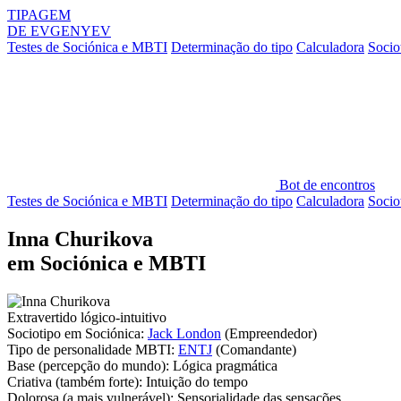
TIPAGEM
DE
EVGENYEV
Testes de Sociónica e MBTI
Determinação do tipo
Calculadora
Socio
Bot de encontros
Testes de Sociónica e MBTI
Determinação do tipo
Calculadora
Socio
Inna Churikova
em Sociónica e MBTI
Extravertido lógico-intuitivo
Sociotipo em Sociónica:
Jack London
(Empreendedor)
Tipo de personalidade MBTI:
ENTJ
(Comandante)
Base
(percepção do mundo):
Lógica pragmática
Criativa
(também forte):
Intuição do tempo
Dolorosa
(a mais vulnerável):
Sensorialidade das sensações