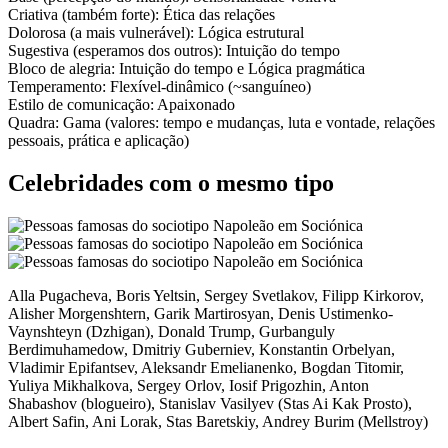
Criativa
(também forte):
Ética das relações
Dolorosa
(a mais vulnerável):
Lógica estrutural
Sugestiva
(esperamos dos outros):
Intuição do tempo
Bloco de alegria:
Intuição do tempo
e
Lógica pragmática
Temperamento:
Flexível-dinâmico (~sanguíneo)
Estilo de comunicação:
Apaixonado
Quadra:
Gama (valores: tempo e mudanças, luta e vontade, relações
pessoais, prática e aplicação)
Celebridades com o mesmo tipo
Alla Pugacheva, Boris Yeltsin, Sergey Svetlakov, Filipp Kirkorov,
Alisher Morgenshtern, Garik Martirosyan, Denis Ustimenko-
Vaynshteyn (Dzhigan), Donald Trump, Gurbanguly
Berdimuhamedow, Dmitriy Guberniev, Konstantin Orbelyan,
Vladimir Epifantsev, Aleksandr Emelianenko, Bogdan Titomir,
Yuliya Mikhalkova, Sergey Orlov, Iosif Prigozhin, Anton
Shabashov (blogueiro), Stanislav Vasilyev (Stas Ai Kak Prosto),
Albert Safin, Ani Lorak, Stas Baretskiy, Andrey Burim (Mellstroy)