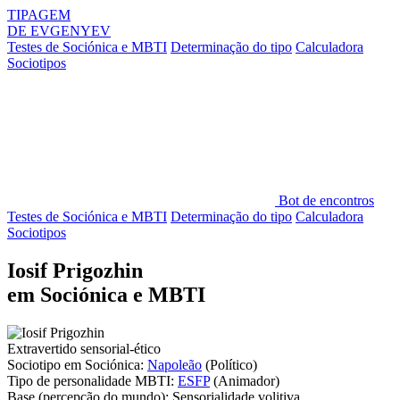
TIPAGEM
DE
EVGENYEV
Testes de Sociónica e MBTI
Determinação do tipo
Calculadora
Sociotipos
Bot de encontros
Testes de Sociónica e MBTI
Determinação do tipo
Calculadora
Sociotipos
Iosif Prigozhin
em Sociónica e MBTI
Extravertido sensorial-ético
Sociotipo em Sociónica:
Napoleão
(Político)
Tipo de personalidade MBTI:
ESFP
(Animador)
Base
(percepção do mundo):
Sensorialidade volitiva