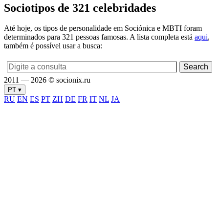
Sociotipos de 321 celebridades
Até hoje, os tipos de personalidade em Sociónica e MBTI foram
determinados para 321 pessoas famosas. A lista completa está
aqui
,
também é possível usar a busca:
2011 — 2026 © socionix.ru
PT ▾
RU
EN
ES
PT
ZH
DE
FR
IT
NL
JA