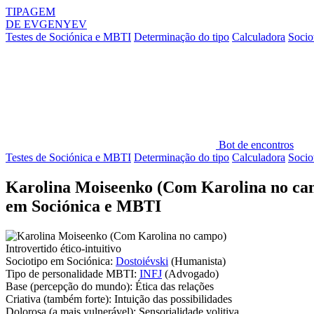
TIPAGEM
DE
EVGENYEV
Testes de Sociónica e MBTI
Determinação do tipo
Calculadora
Socio
Bot de encontros
Testes de Sociónica e MBTI
Determinação do tipo
Calculadora
Socio
Karolina Moiseenko (Com Karolina no ca
em Sociónica e MBTI
Introvertido ético-intuitivo
Sociotipo em Sociónica:
Dostoiévski
(Humanista)
Tipo de personalidade MBTI:
INFJ
(Advogado)
Base
(percepção do mundo):
Ética das relações
Criativa
(também forte):
Intuição das possibilidades
Dolorosa
(a mais vulnerável):
Sensorialidade volitiva