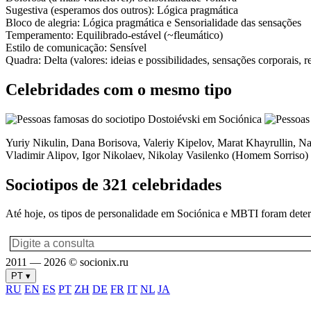
Sugestiva
(esperamos dos outros):
Lógica pragmática
Bloco de alegria:
Lógica pragmática
e
Sensorialidade das sensações
Temperamento:
Equilibrado-estável (~fleumático)
Estilo de comunicação:
Sensível
Quadra:
Delta (valores: ideias e possibilidades, sensações corporais, r
Celebridades com o mesmo tipo
Yuriy Nikulin, Dana Borisova, Valeriy Kipelov, Marat Khayrullin, 
Vladimir Alipov, Igor Nikolaev, Nikolay Vasilenko (Homem Sorriso)
Sociotipos de 321 celebridades
Até hoje, os tipos de personalidade em Sociónica e MBTI foram deter
2011 — 2026 © socionix.ru
PT ▾
RU
EN
ES
PT
ZH
DE
FR
IT
NL
JA