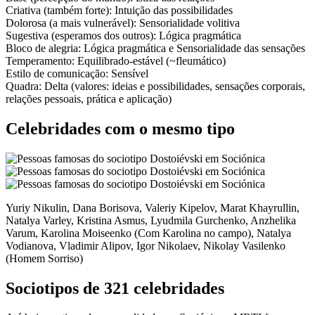
Criativa
(também forte):
Intuição das possibilidades
Dolorosa
(a mais vulnerável):
Sensorialidade volitiva
Sugestiva
(esperamos dos outros):
Lógica pragmática
Bloco de alegria:
Lógica pragmática
e
Sensorialidade das sensações
Temperamento:
Equilibrado-estável (~fleumático)
Estilo de comunicação:
Sensível
Quadra:
Delta (valores: ideias e possibilidades, sensações corporais,
relações pessoais, prática e aplicação)
Celebridades com o mesmo tipo
Yuriy Nikulin, Dana Borisova, Valeriy Kipelov, Marat Khayrullin,
Natalya Varley, Kristina Asmus, Lyudmila Gurchenko, Anzhelika
Varum, Karolina Moiseenko (Com Karolina no campo), Natalya
Vodianova, Vladimir Alipov, Igor Nikolaev, Nikolay Vasilenko
(Homem Sorriso)
Sociotipos de 321 celebridades