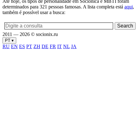
Até hoje, os tipos de personalidade em Sociónica e MBTI foram
determinados para 321 pessoas famosas. A lista completa está
aqui
,
também é possível usar a busca:
2011 — 2026 © socionix.ru
PT ▾
RU
EN
ES
PT
ZH
DE
FR
IT
NL
JA