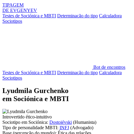
TIPAGEM
DE
EVGENYEV
Testes de Sociónica e MBTI
Determinação do tipo
Calculadora
Sociotipos
Bot de encontros
Testes de Sociónica e MBTI
Determinação do tipo
Calculadora
Sociotipos
Lyudmila Gurchenko
em Sociónica e MBTI
Introvertido ético-intuitivo
Sociotipo em Sociónica:
Dostoiévski
(Humanista)
Tipo de personalidade MBTI:
INFJ
(Advogado)
Base
(percepção do mundo):
Ética das relações