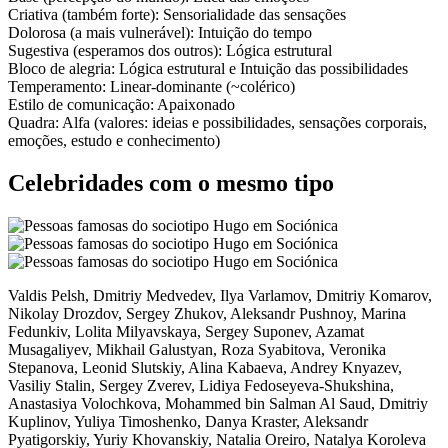
Criativa
(também forte):
Sensorialidade das sensações
Dolorosa
(a mais vulnerável):
Intuição do tempo
Sugestiva
(esperamos dos outros):
Lógica estrutural
Bloco de alegria:
Lógica estrutural
e
Intuição das possibilidades
Temperamento:
Linear-dominante (~colérico)
Estilo de comunicação:
Apaixonado
Quadra:
Alfa (valores: ideias e possibilidades, sensações corporais,
emoções, estudo e conhecimento)
Celebridades com o mesmo tipo
Valdis Pelsh, Dmitriy Medvedev, Ilya Varlamov, Dmitriy Komarov,
Nikolay Drozdov, Sergey Zhukov, Aleksandr Pushnoy, Marina
Fedunkiv, Lolita Milyavskaya, Sergey Suponev, Azamat
Musagaliyev, Mikhail Galustyan, Roza Syabitova, Veronika
Stepanova, Leonid Slutskiy, Alina Kabaeva, Andrey Knyazev,
Vasiliy Stalin, Sergey Zverev, Lidiya Fedoseyeva-Shukshina,
Anastasiya Volochkova, Mohammed bin Salman Al Saud, Dmitriy
Kuplinov, Yuliya Timoshenko, Danya Kraster, Aleksandr
Pyatigorskiy, Yuriy Khovanskiy, Natalia Oreiro, Natalya Koroleva