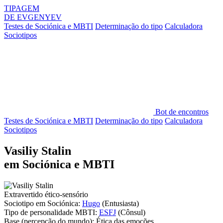
TIPAGEM
DE
EVGENYEV
Testes de Sociónica e MBTI
Determinação do tipo
Calculadora
Sociotipos
Bot de encontros
Testes de Sociónica e MBTI
Determinação do tipo
Calculadora
Sociotipos
Vasiliy Stalin
em Sociónica e MBTI
Extravertido ético-sensório
Sociotipo em Sociónica:
Hugo
(Entusiasta)
Tipo de personalidade MBTI:
ESFJ
(Cônsul)
Base
(percepção do mundo):
Ética das emoções