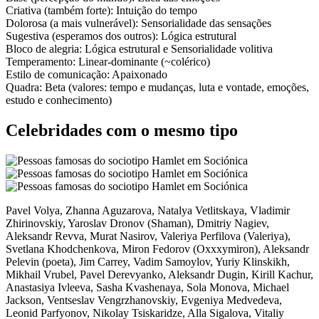
Criativa
(também forte):
Intuição do tempo
Dolorosa
(a mais vulnerável):
Sensorialidade das sensações
Sugestiva
(esperamos dos outros):
Lógica estrutural
Bloco de alegria:
Lógica estrutural
e
Sensorialidade volitiva
Temperamento:
Linear-dominante (~colérico)
Estilo de comunicação:
Apaixonado
Quadra:
Beta (valores: tempo e mudanças, luta e vontade, emoções,
estudo e conhecimento)
Celebridades com o mesmo tipo
Pavel Volya, Zhanna Aguzarova, Natalya Vetlitskaya, Vladimir
Zhirinovskiy, Yaroslav Dronov (Shaman), Dmitriy Nagiev,
Aleksandr Revva, Murat Nasirov, Valeriya Perfilova (Valeriya),
Svetlana Khodchenkova, Miron Fedorov (Oxxxymiron), Aleksandr
Pelevin (poeta), Jim Carrey, Vadim Samoylov, Yuriy Klinskikh,
Mikhail Vrubel, Pavel Derevyanko, Aleksandr Dugin, Kirill Kachur,
Anastasiya Ivleeva, Sasha Kvashenaya, Sola Monova, Michael
Jackson, Ventseslav Vengrzhanovskiy, Evgeniya Medvedeva,
Leonid Parfyonov, Nikolay Tsiskaridze, Alla Sigalova, Vitaliy