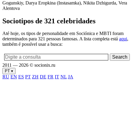
Gogunskiy, Darya Eropkina (Instasamka), Nikita Dzhigurda, Vera
Alentova
Sociotipos de 321 celebridades
Até hoje, os tipos de personalidade em Sociónica e MBTI foram
determinados para 321 pessoas famosas. A lista completa está
aqui
,
também é possível usar a busca:
2011 — 2026 © socionix.ru
PT ▾
RU
EN
ES
PT
ZH
DE
FR
IT
NL
JA