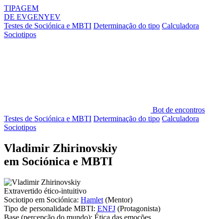
TIPAGEM
DE
EVGENYEV
Testes de Sociónica e MBTI
Determinação do tipo
Calculadora
Sociotipos
Bot de encontros
Testes de Sociónica e MBTI
Determinação do tipo
Calculadora
Sociotipos
Vladimir Zhirinovskiy
em Sociónica e MBTI
Extravertido ético-intuitivo
Sociotipo em Sociónica:
Hamlet
(Mentor)
Tipo de personalidade MBTI:
ENFJ
(Protagonista)
Base
(percepção do mundo):
Ética das emoções