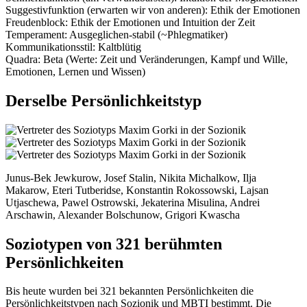
Suggestivfunktion
(erwarten wir von anderen):
Ethik der Emotionen
Freudenblock:
Ethik der Emotionen
und
Intuition der Zeit
Temperament:
Ausgeglichen-stabil (~Phlegmatiker)
Kommunikationsstil:
Kaltblütig
Quadra:
Beta (Werte: Zeit und Veränderungen, Kampf und Wille,
Emotionen, Lernen und Wissen)
Derselbe Persönlichkeitstyp
Junus-Bek Jewkurow, Josef Stalin, Nikita Michalkow, Ilja
Makarow, Eteri Tutberidse, Konstantin Rokossowski, Lajsan
Utjaschewa, Pawel Ostrowski, Jekaterina Misulina, Andrei
Arschawin, Alexander Bolschunow, Grigori Kwascha
Soziotypen von 321 berühmten
Persönlichkeiten
Bis heute wurden bei 321 bekannten Persönlichkeiten die
Persönlichkeitstypen nach Sozionik und MBTI bestimmt. Die