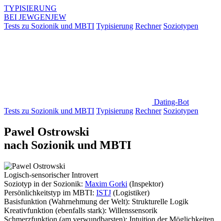
TYPISIERUNG
BEI
JEWGENJEW
Tests zu Sozionik und MBTI
Typisierung
Rechner
Soziotypen
Dating-Bot
Tests zu Sozionik und MBTI
Typisierung
Rechner
Soziotypen
Pawel Ostrowski
nach Sozionik und MBTI
Logisch-sensorischer Introvert
Soziotyp in der Sozionik:
Maxim Gorki
(Inspektor)
Persönlichkeitstyp im MBTI:
ISTJ
(Logistiker)
Basisfunktion
(Wahrnehmung der Welt):
Strukturelle Logik
Kreativfunktion
(ebenfalls stark):
Willenssensorik
Schmerzfunktion
(am verwundbarsten):
Intuition der Möglichkeiten