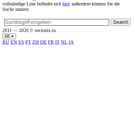
vollständige Liste befindet sich
hier
, außerdem können Sie die
Suche nutzen:
2011 — 2026 © socionix.ru
DE ▾
RU
EN
ES
PT
ZH
DE
FR
IT
NL
JA