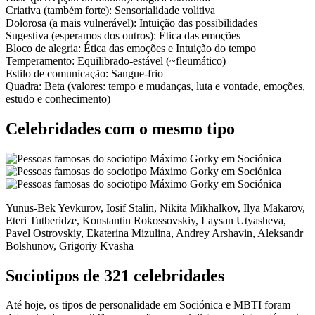
Criativa
(também forte):
Sensorialidade volitiva
Dolorosa
(a mais vulnerável):
Intuição das possibilidades
Sugestiva
(esperamos dos outros):
Ética das emoções
Bloco de alegria:
Ética das emoções
e
Intuição do tempo
Temperamento:
Equilibrado-estável (~fleumático)
Estilo de comunicação:
Sangue-frio
Quadra:
Beta (valores: tempo e mudanças, luta e vontade, emoções,
estudo e conhecimento)
Celebridades com o mesmo tipo
Yunus-Bek Yevkurov, Iosif Stalin, Nikita Mikhalkov, Ilya Makarov,
Eteri Tutberidze, Konstantin Rokossovskiy, Laysan Utyasheva,
Pavel Ostrovskiy, Ekaterina Mizulina, Andrey Arshavin, Aleksandr
Bolshunov, Grigoriy Kvasha
Sociotipos de 321 celebridades
Até hoje, os tipos de personalidade em Sociónica e MBTI foram