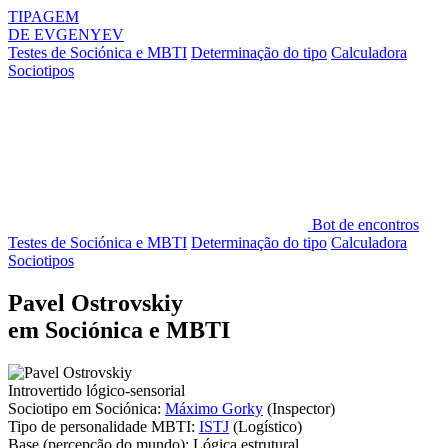
TIPAGEM
DE
EVGENYEV
Testes de Sociónica e MBTI
Determinação do tipo
Calculadora
Sociotipos
Bot de encontros
Testes de Sociónica e MBTI
Determinação do tipo
Calculadora
Sociotipos
Pavel Ostrovskiy
em Sociónica e MBTI
Introvertido lógico-sensorial
Sociotipo em Sociónica:
Máximo Gorky
(Inspector)
Tipo de personalidade MBTI:
ISTJ
(Logístico)
Base
(percepção do mundo):
Lógica estrutural