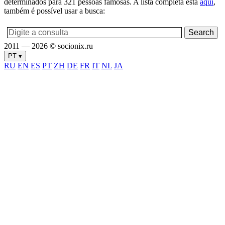
determinados para 321 pessoas famosas. A lista completa está
aqui
,
também é possível usar a busca:
2011 — 2026 © socionix.ru
PT ▾
RU
EN
ES
PT
ZH
DE
FR
IT
NL
JA